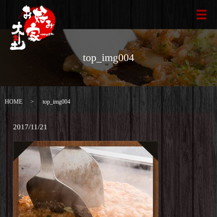
メ
top_img004
HOME
top_img004
2017/11/21