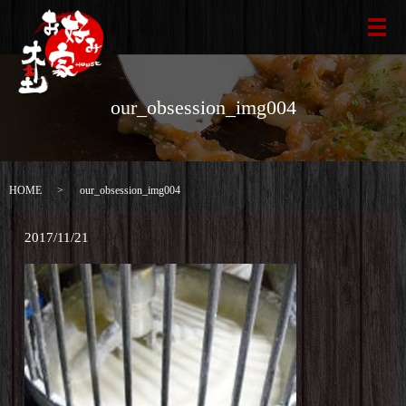
メ
our_obsession_img004
HOME
our_obsession_img004
2017/11/21