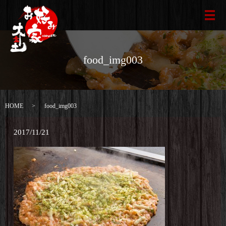
メ
food_img003
HOME
food_img003
2017/11/21